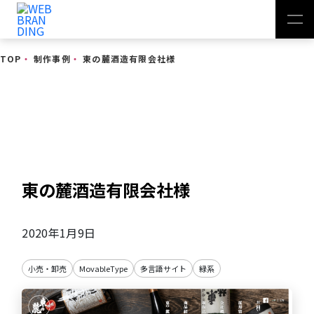
TOP
・
制作事例
・
東の麓酒造有限会社様
制作事例
東の麓酒造有限会社様
2020年1月9日
小売・卸売
MovableType
多言語サイト
緑系