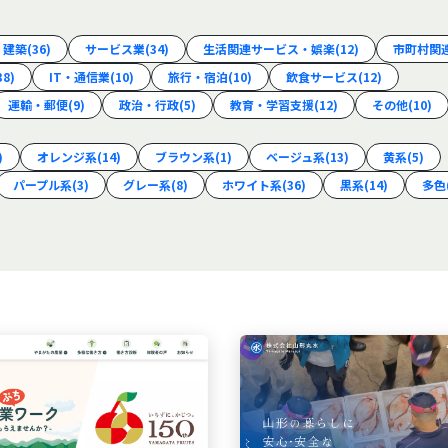
・建築
(36)
サービス業
(34)
生活関連サービス・娯楽
(12)
市町村関
38)
IT・通信業
(10)
旅行・宿泊
(10)
飲食サービス
(12)
運輸・郵便
(9)
政治・行政
(5)
教育・学習支援
(12)
その他
(10)
)
オレンジ系
(14)
ブラウン系
(1)
ベージュ系
(13)
黄系
(5)
パープル系
(3)
グレー系
(8)
ホワイト系
(36)
黒系
(14)
多色