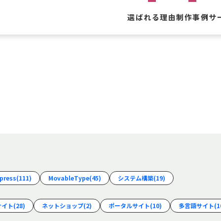
選ばれる理由
制作事例
サ
Web制
運用保
インタ
press
(111)
MovableType
(45)
システム構築
(19)
サイト
(28)
ネットショップ
(2)
ポータルサイト
(10)
多言語サイト
(1