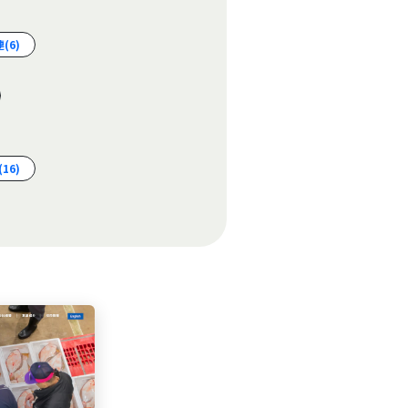
連
(6)
(16)