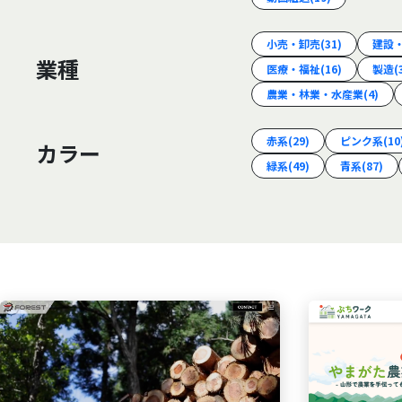
小売・卸売
(31)
建設
業種
医療・福祉
(16)
製造
(
農業・林業・水産業
(4)
赤系
(29)
ピンク系
(10
カラー
緑系
(49)
青系
(87)