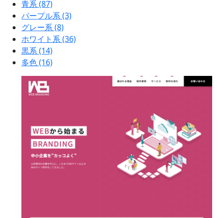
青系
(87)
パープル系
(3)
グレー系
(8)
ホワイト系
(36)
黒系
(14)
多色
(16)