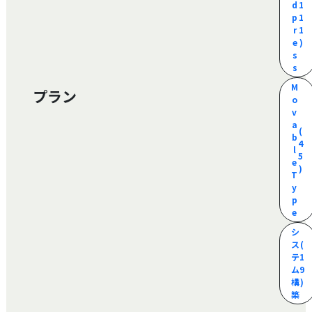
d
1
p
1
r
1
e
)
s
s
M
プラン
o
v
a
(
b
4
l
5
e
)
T
y
p
e
シ
ス
(
テ
1
ム
9
構
)
築