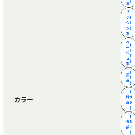
)
系
ブ
ラ
(
ウ
1
ン
)
系
ベ
(
ー
1
ジ
3
ュ
)
系
(
黄
5
系
)
(
緑
4
カラー
系
9
)
(
青
8
系
7
)