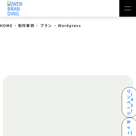
HOME
制作事例
プラン
Wordpress
制作事例
ワ
(
ン
4
ペ
2
ー
)
ジ
W
o
r
(