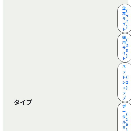
企
(
業
9
サ
7
イ
)
ト
採
(
用
2
サ
8
イ
)
ト
ネ
ッ
ト
(
シ
2
ョ
)
ッ
プ
タイプ
ポ
ー
(
タ
1
ル
0
サ
)