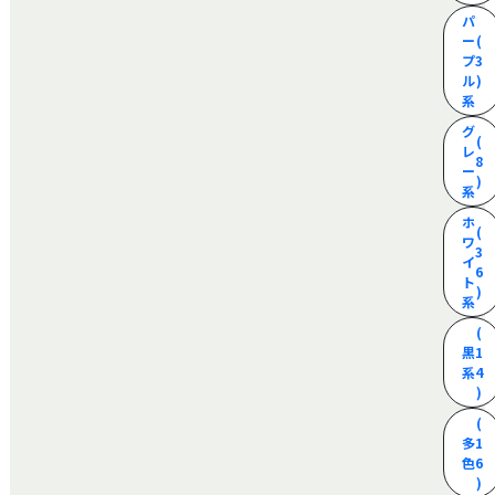
パ
ー
(
プ
3
ル
)
系
グ
(
レ
8
ー
)
系
ホ
(
ワ
3
イ
6
ト
)
系
(
黒
1
系
4
)
(
多
1
色
6
)