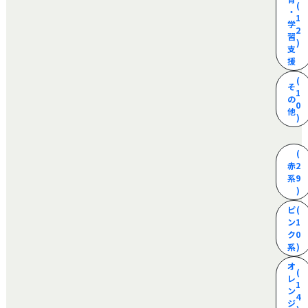
(
・
1
学
2
習
)
支
援
(
そ
1
の
0
他
)
(
赤
2
系
9
)
ピ
(
ン
1
ク
0
系
)
オ
(
レ
1
ン
4
ジ