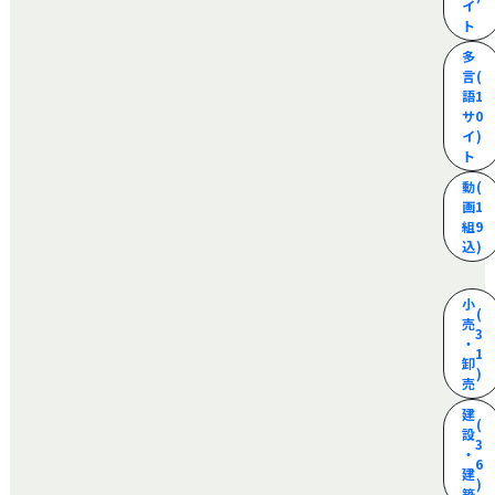
イ
ト
多
言
(
語
1
サ
0
イ
)
ト
動
(
画
1
組
9
込
)
小
(
売
3
・
1
卸
)
売
建
(
設
3
・
6
建
)
築