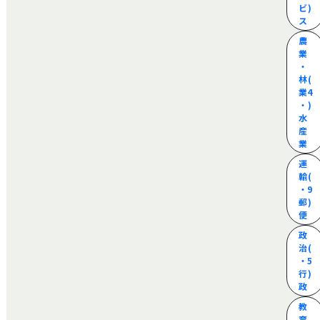
ビ
)
ス
農
業
・
林
(
業
4
・
)
水
産
業
運
輸
(
・
9
郵
)
便
政
治
(
・
5
行
)
政
教
育