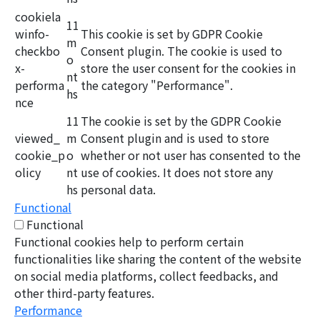
cookiela
11
winfo-
This cookie is set by GDPR Cookie
m
checkbo
Consent plugin. The cookie is used to
o
x-
store the user consent for the cookies in
nt
performa
the category "Performance".
hs
nce
11
The cookie is set by the GDPR Cookie
viewed_
m
Consent plugin and is used to store
cookie_p
o
whether or not user has consented to the
olicy
nt
use of cookies. It does not store any
hs
personal data.
Functional
Functional
Functional cookies help to perform certain
functionalities like sharing the content of the website
on social media platforms, collect feedbacks, and
other third-party features.
Performance