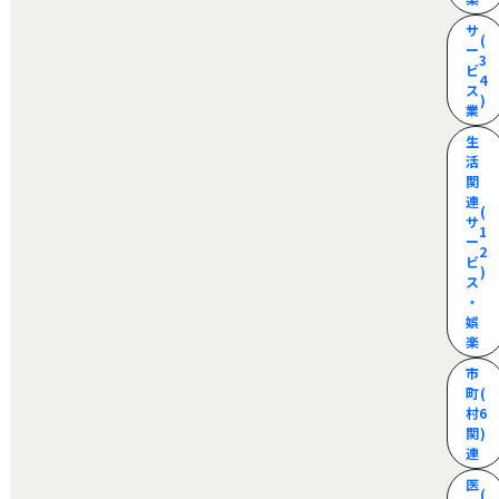
サ
(
ー
3
ビ
4
ス
)
業
生
活
関
連
(
サ
1
ー
2
ビ
)
ス
・
娯
楽
市
町
(
村
6
関
)
連
医
(