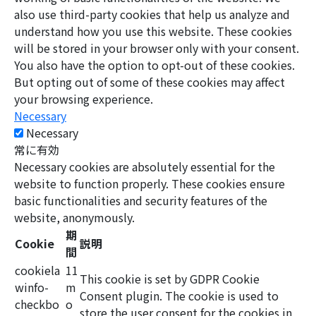
also use third-party cookies that help us analyze and
understand how you use this website. These cookies
will be stored in your browser only with your consent.
You also have the option to opt-out of these cookies.
But opting out of some of these cookies may affect
your browsing experience.
Necessary
Necessary
常に有効
Necessary cookies are absolutely essential for the
website to function properly. These cookies ensure
basic functionalities and security features of the
website, anonymously.
期
Cookie
説明
間
cookiela
11
This cookie is set by GDPR Cookie
winfo-
m
Consent plugin. The cookie is used to
checkbo
o
store the user consent for the cookies in