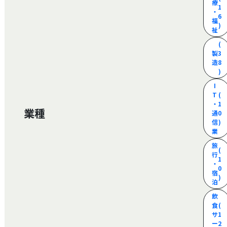
療
1
・
6
福
)
祉
(
製
3
造
8
)
I
T
(
・
1
業種
通
0
信
)
業
旅
(
行
1
・
0
宿
)
泊
飲
食
(
サ
1
ー
2