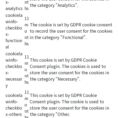
x-
nt
the category "Analytics".
analytics
hs
cookiela
11
winfo-
m
The cookie is set by GDPR cookie consent
checkbo
o
to record the user consent for the cookies
x-
nt
in the category "Functional".
function
hs
al
cookiela
11
winfo-
This cookie is set by GDPR Cookie
m
checkbo
Consent plugin. The cookies is used to
o
x-
store the user consent for the cookies in
nt
necessar
the category "Necessary".
hs
y
11
cookiela
This cookie is set by GDPR Cookie
m
winfo-
Consent plugin. The cookie is used to
o
checkbo
store the user consent for the cookies in
nt
x-others
the category "Other.
hs